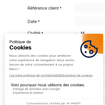
Référence client
*
Date
*
Civilité
M.
*
Prénom
*
Votre société
E-mail
*
Téléphone
*
Adresse
*