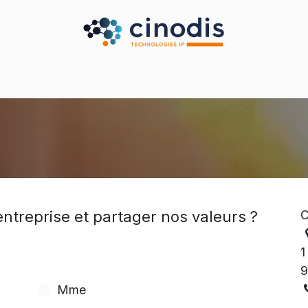
Secteurs
Nos partenaires
Nos services
Nous
entreprise et partager nos valeurs ?
C
1
9
Mme