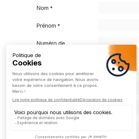
Nom
*
Prénom
*
Numéro de
téléphone
Votre e-mail
*
Votre CV
*
Votre lettre de
motivation
*
Votre message
*