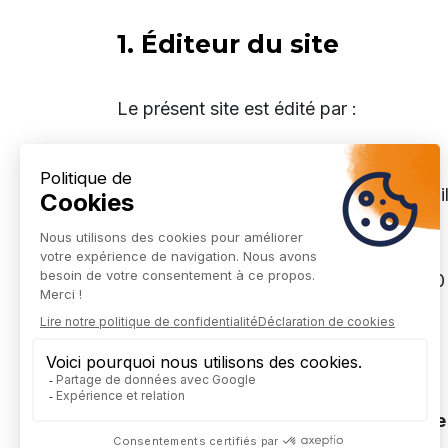
1. Éditeur du site
Le présent site est édité par :
Raison sociale
: CINODIS SARL
Forme juridique
: Société à responsabil
Capital social
: 300.000€
Siège social
: 1 Rue du Meunier, 957
Numéro SIRET
: 48463929900045
RCS
: 484 639 299 R.C.S. Pontoise
Numéro de TVA intracommunautaire