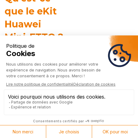
que le eKit
Huawei
Mini-FTTO ?
Le Huawei eKit Mini-FTTO
est une solution
GPON (Gigabit Passive Optical Network)
miniaturisée
conçue pour rendre la fibre
simple,
accessible et économique
dans les petites
installations :
magasins, TPE, PME, sites multi-
boutiques.
Historiquement réservée aux opérateurs et aux
grandes infrastructures, la technologie GPON a
été miniaturisée par Huawei pour devenir
le
format le plus compact au monde.